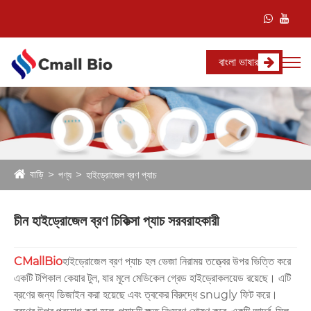
বাংলা ভাষার
বাড়ি
পণ্য
হাইড্রোজেল ব্রণ প্যাচ
চীন হাইড্রোজেল ব্রণ চিকিত্সা প্যাচ সরবরাহকারী
CMallBio
হাইড্রোজেল ব্রণ প্যাচ হল ভেজা নিরাময় তত্ত্বের উপর ভিত্তি করে
একটি টপিকাল কেয়ার টুল, যার মূলে মেডিকেল গ্রেড হাইড্রোকলয়েড রয়েছে। এটি
ব্রণের জন্য ডিজাইন করা হয়েছে এবং ত্বকের বিরুদ্ধে snugly ফিট করে।