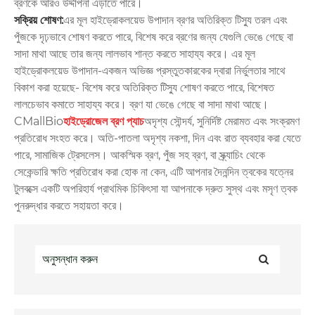
ব্রণকে আরও উদ্দীপনা এড়াতে পারে।
সক্রিয় শোষণ:
এর মূল হাইড্রোকলয়েড উপাদান ব্রণর অতিরিক্ত টিস্যু তরল এবং
পুঁজকে দৃঢ়ভাবে শোষণ করতে পারে, বিশেষ করে ব্রণের জন্য যেগুলি ভেঙে গেছে বা
সাদা মাথা আছে তার জন্য লালভাব শান্ত করতে সাহায্য করে। এর মূল
হাইড্রোকলয়েড উপাদান-একজন অভিজ্ঞ প্রস্তুতকারকের দ্বারা নির্ভুলতার সাথে
বিকাশ করা হয়েছে- বিশেষ করে অতিরিক্ত টিস্যু শোষণ করতে পারে, বিশেষত
লালচেভাব কমাতে সাহায্য করে। ব্রণ যা ভেঙে গেছে বা সাদা মাথা আছে।
CMallBio
হাইড্রোজেল ব্রণ প্যাচ
অদৃশ্য সৌন্দর্য, সুনির্দিষ্ট মেরামত এবং সংক্রমণ
প্রতিরোধ সংহত করে। অতি-পাতলা অদৃশ্য নকশা, দিন এবং রাত ব্যবহার করা যেতে
পারে, সামাজিক ট্রেসলেস। আকস্মিক ব্রণ, পুঁজ সহ ব্রণ, বা স্ক্র্যাচিং থেকে
সেকেন্ডারি ক্ষতি প্রতিরোধ করা হোক না কেন, এটি আপনার দৈনন্দিন ত্বকের যত্নের
টুলবক্সে একটি অপরিহার্য প্রাথমিক চিকিৎসা যা আপনাকে দ্রুত সুস্থ এবং মসৃণ ত্বক
পুনরুদ্ধার করতে সহায়তা করে।