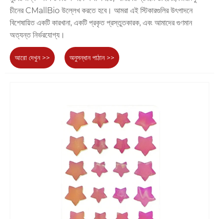
চীনের CMallBio উল্লেখ করতে হবে। আমরা এই স্টিকারগুলির উৎপাদনে
বিশেষায়িত একটি কারখানা, একটি প্রকৃত প্রস্তুতকারক, এবং আমাদের গুণমান
অত্যন্ত নির্ভরযোগ্য।
আরো দেখুন >>
অনুসন্ধান পাঠান >>