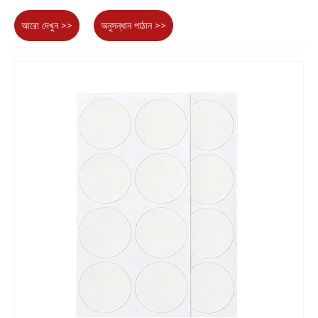
আরো দেখুন >>
অনুসন্ধান পাঠান >>