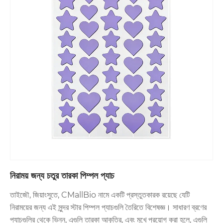
নিরাময় জন্য চতুর তারকা পিম্পল প্যাচ
তাইজৌ, জিয়াংসুতে, CMallBio নামে একটি প্রস্তুতকারক রয়েছে যেটি
নিরাময়ের জন্য এই সুন্দর স্টার পিম্পল প্যাচগুলি তৈরিতে বিশেষজ্ঞ। সাধারণ ব্রণের
প্যাচগুলির থেকে ভিন্ন, এগুলি তারকা আকৃতির, এবং মুখে প্রয়োগ করা হলে, এগুলি